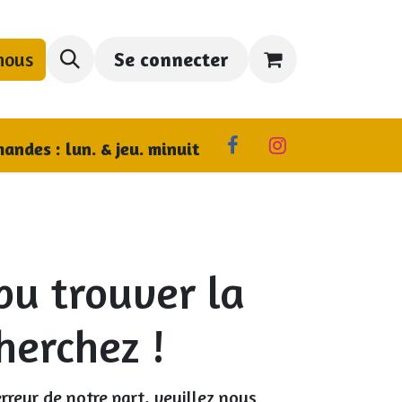
nous
Se connecter
us trouver
andes : lun. & jeu. minuit
pu trouver la
herchez !
rreur de notre part, veuillez nous