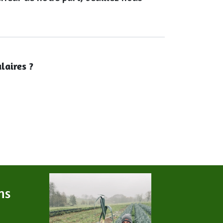
laires ?
ns