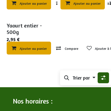
Ajouter au panier
Compare
Ajouter au panier
Ajouter à 
Yaourt entier -
500g
2,95
€
Ajouter au panier
Compare
Ajouter à 
Trier par
Nos horaires :