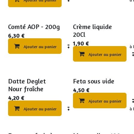
Comté AOP - 200g
Crème liquide
20Cl
6,30
€
1,90
€
Ajouter au panier
Compare
Ajouter à 
Ajouter au panier
Datte Deglet
Feta sous vide
Nour fraîche
4,50
€
4,20
€
Ajouter au panier
Ajouter au panier
Compare
Ajouter à 