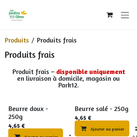
Se rendre au contenu
Produits
Produits frais
Produits frais
Produit frais –
disponible uniquement
en livraison à domicile, magasin ou
Park12.
Beurre doux -
Beurre salé - 250g
250g
4,65
€
4,65
€
Ajouter au panier
Ajouter au panier
Compare
Ajouter à 