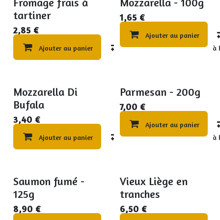
Fromage frais à
Mozzarella - 100g
tartiner
1,65
€
2,85
€
Ajouter au panier
Ajouter au panier
Compare
Ajouter à 
Mozzarella Di
Parmesan - 200g
Bufala
7,00
€
3,40
€
Ajouter au panier
Ajouter au panier
Compare
Ajouter à 
Saumon fumé -
Vieux Liège en
125g
tranches
8,90
€
6,50
€