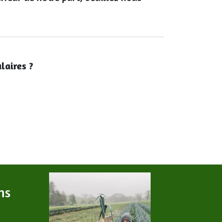
laires ?
ns