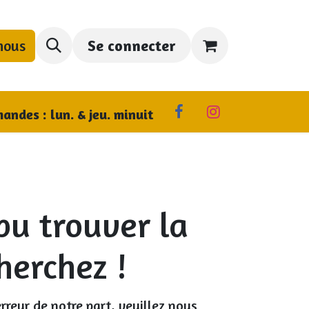
nous
Se connecter
us trouver
andes : lun. & jeu. minuit
pu trouver la
herchez !
rreur de notre part, veuillez nous