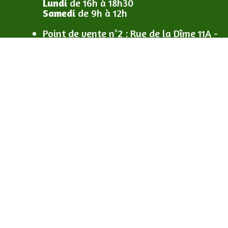
Lundi
de 16h à 18h30
Samedi
de 9h à 12h
Point de vente n°2
: R
ue de la Dîme 11A -
Ecaussinnes
Vendredi
de 16h30 à 19h
Samedi
de 9h à 16h
Notre exploitation est contrôlée et certifiée Bio 
Certisys BE-BIO-01
Informations & conditions :
Conditions générales de vente
Politique de confidentialité (RGPD)
Mention légales