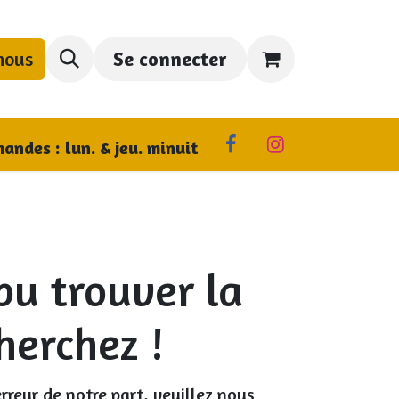
nous
Se connecter
us trouver
andes : lun. & jeu. minuit
pu trouver la
herchez !
rreur de notre part, veuillez nous