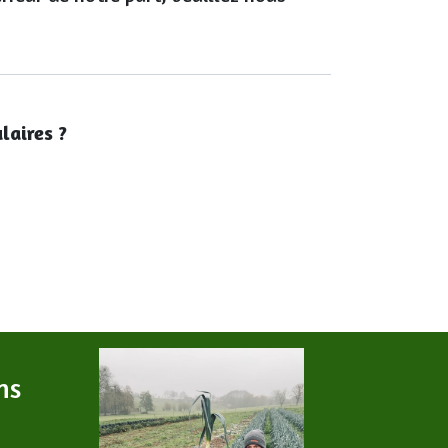
laires ?
ns