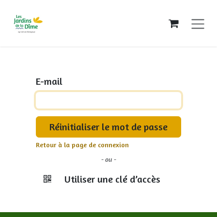
Se rendre au contenu
E-mail
Réinitialiser le mot de passe
Retour à la page de connexion
- ou -
Utiliser une clé d’accès