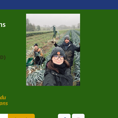
ns
PD)
 du
bons