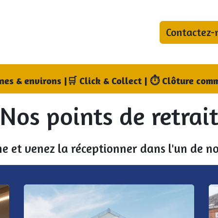
Contactez-
bonnements
Blog
Qui sommes-nous ?
Où no
nnes & environs
|
🛒 Click & Collect | ⏱ Clôture comm
Nos points de retrai
e et venez la réceptionner dans l'un de no