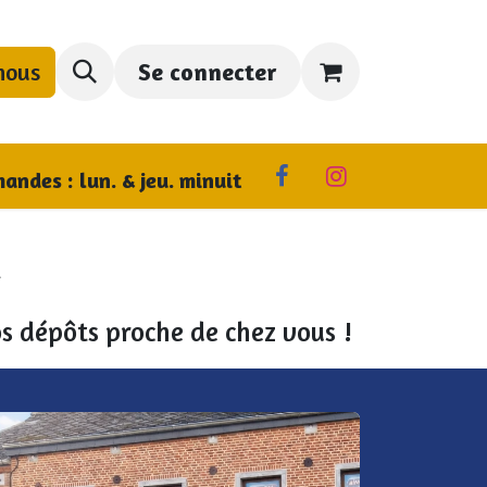
nous
Se connecter
us trouver
andes : lun. & jeu. minuit
t
s dépôts proche de chez vous !