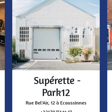
Supérette -
Park12
Rue Bel'Air, 12 à Ecaussinnes
+32479/51.14.17