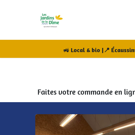
Se rendre au contenu
Accueil
Boutique
A
🚜
Local & bio |📍 Écaussi
Faites votre commande en lign