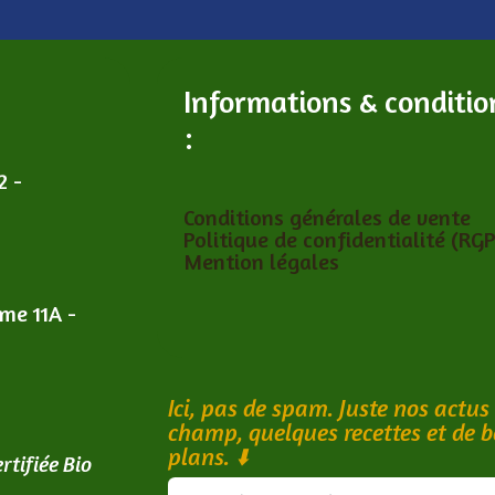
Informations & conditio
:
2 -
Conditions générales de vente
Politique de confidentialité (RG
Mention légales
îme 11A -
Ici, pas de spam. Juste nos actus
champ, quelques recettes et de 
plans.
⬇️
rtifiée Bio