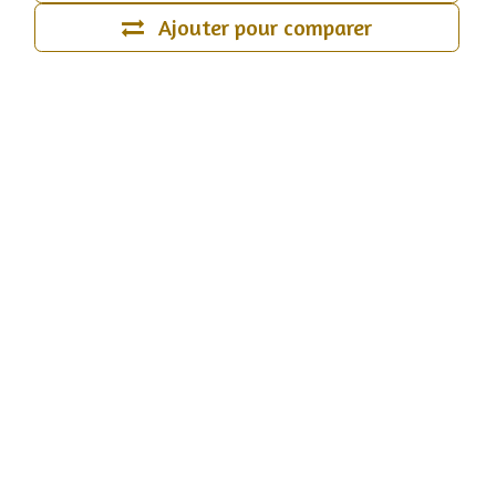
Ajouter pour comparer
Origine
:
Allemagne
Type de production
:
Production Biologique
Nos horaires :
Point de vente n°1
: R
ue Bel'Air 12 -
Ecaussinnes
Lundi
de 16h à 18h30
Samedi
de 9h à 12h