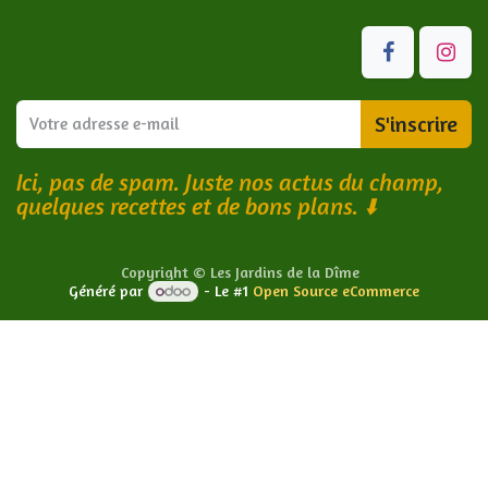
S'inscrire
Ici, pas de spam. Juste nos actus du champ,
quelques recettes et de bons plans.
⬇️
Copyright © Les Jardins de la Dîme
Généré par
- Le #1
Open Source eCommerce