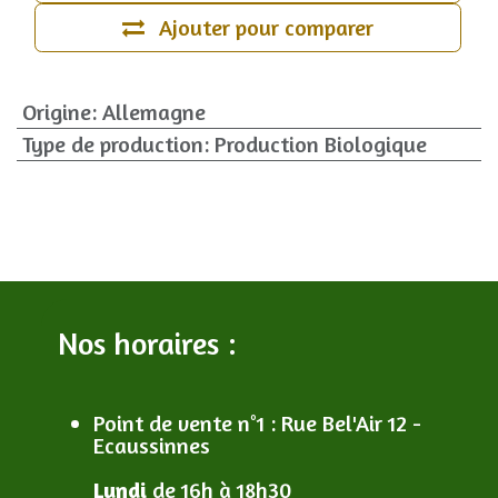
Ajouter pour comparer
Origine
:
Allemagne
Type de production
:
Production Biologique
Nos horaires :
Point de vente n°1
: R
ue Bel'Air 12 -
Ecaussinnes
Lundi
de 16h à 18h30