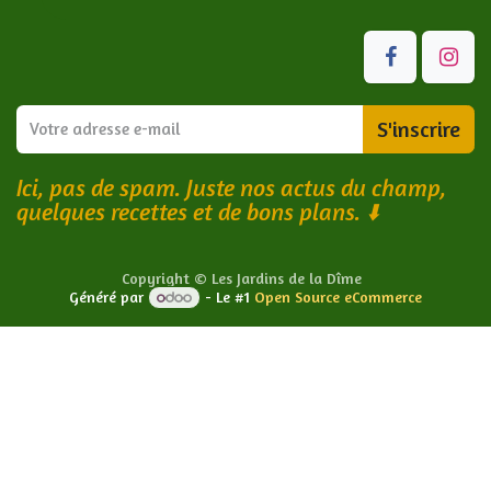
S'inscrire
Ici, pas de spam. Juste nos actus du champ,
quelques recettes et de bons plans.
⬇️
Copyright © Les Jardins de la Dîme
Généré par
- Le #1
Open Source eCommerce