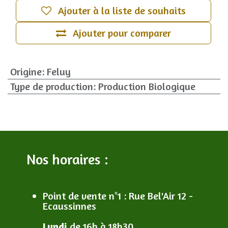
Ajouter à la liste de souhaits
Ajouter pour comparer
Origine
:
Feluy
Type de production
:
Production Biologique
Nos horaires :
Point de vente n°1
: R
ue Bel'Air 12 -
Ecaussinnes
Lundi
de 16h à 18h30