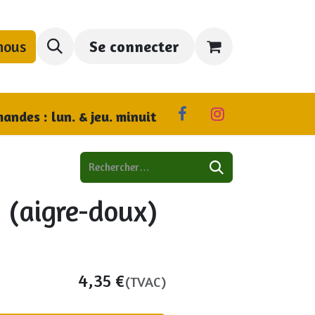
nous
Se connecter
us trouver
andes : lun. & jeu. minuit
 (aigre-doux)
4,35
€
(TVAC)