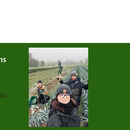
ns
PD)