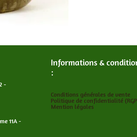
Informations & conditio
:
2 -
Conditions générales de vente
Politique de confidentialité (RG
Mention légales
îme 11A -