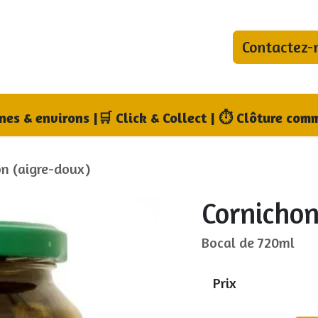
Contactez-
bonnements
Blog
Qui sommes-nous ?
Où no
nnes & environs
|
🛒 Click & Collect | ⏱ Clôture comm
on (aigre-doux)
Cornichon
Bocal de 720ml
Prix