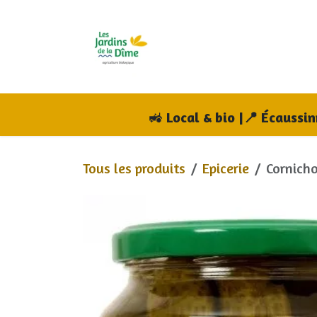
Se rendre au contenu
Accueil
Boutique
A
🚜
Local & bio |📍 Écaussi
Tous les produits
Epicerie
Cornich