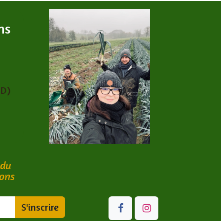
ns
PD)
 du
bons
S'inscrire