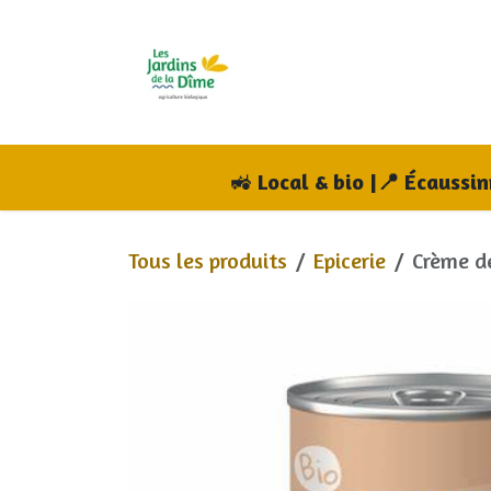
Se rendre au contenu
Accueil
Boutique
A
🚜
Local & bio |📍 Écaussi
Tous les produits
Epicerie
Crème d