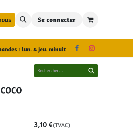
nous
Se connecter
us trouver
andes : lun. & jeu. minuit
 coco
3,10
€
(TVAC)