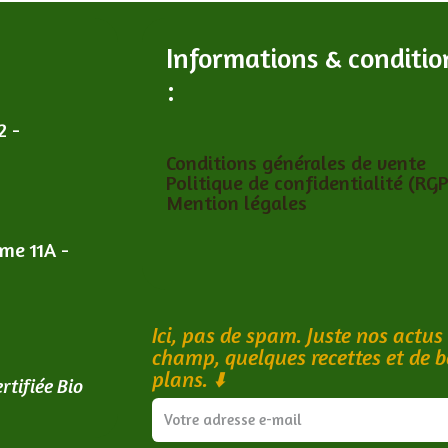
Informations & conditio
:
2 -
Conditions générales de vente
Politique de confidentialité (RG
Mention légales
îme 11A -
Ici, pas de spam. Juste nos actus
champ, quelques recettes et de 
plans.
⬇️
rtifiée Bio