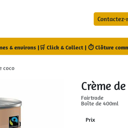
Contactez-
bonnements
Blog
Qui sommes-nous ?
Où no
nnes & environs
|
🛒 Click & Collect | ⏱ Clôture comm
e coco
Crème de
Fairtrade
Boîte de 400ml
Prix