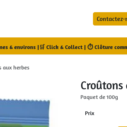
Contactez-
bonnements
Blog
Qui sommes-nous ?
Où no
nnes & environs
|
🛒 Click & Collect | ⏱ Clôture comm
s aux herbes
Croûtons 
Paquet de 100g
Prix