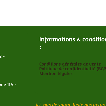
Informations & conditio
:
2 -
Conditions générales de vente
Politique de confidentialité (RG
Mention légales
îme 11A -
Ici, pas de spam. Juste nos actus