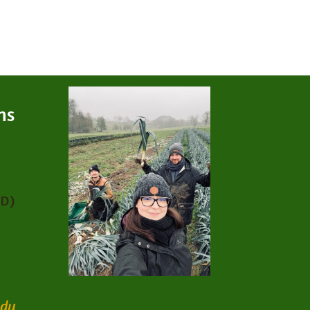
ns
PD)
 du