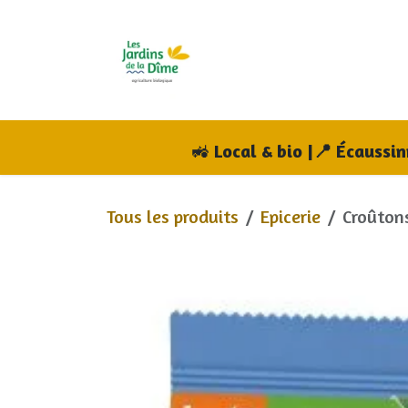
Se rendre au contenu
Accueil
Boutique
A
🚜
Local & bio |📍 Écaussi
Tous les produits
Epicerie
Croûton