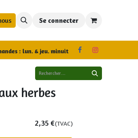
nous
Se connecter
us trouver
andes : lun. & jeu. minuit
aux herbes
2,35
€
(TVAC)