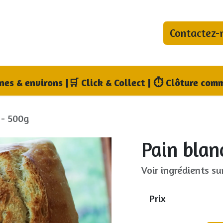
Contactez-
bonnements
Blog
Qui sommes-nous ?
Où no
nnes & environs
|
🛒 Click & Collect | ⏱ Clôture comm
 - 500g
Pain blan
Voir ingrédients su
Prix