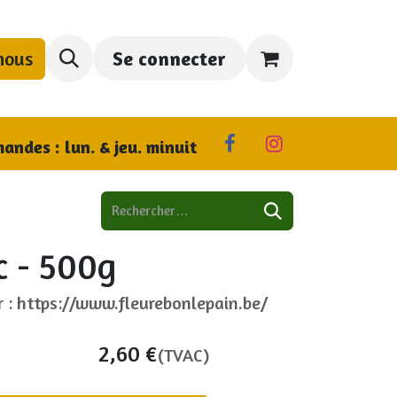
nous
Se connecter
us trouver
andes : lun. & jeu. minuit
c - 500g
r : https://www.fleurebonlepain.be/
2,60
€
(TVAC)