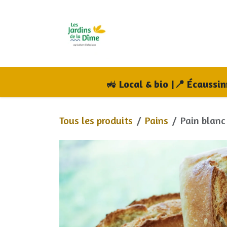
Se rendre au contenu
Accueil
Boutique
A
🚜
Local & bio |📍 Écaussi
Tous les produits
Pains
Pain blanc