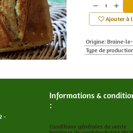
Ajouter à 
Origine
:
Braine-le
Type de productio
Informations & conditio
:
2 -
Conditions générales de vente
Politique de confidentialité (RG