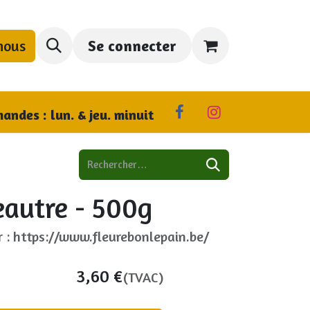
nous
Se connecter
us trouver
andes : lun. & jeu. minuit
eautre - 500g
r : https://www.fleurebonlepain.be/
3,60
€
(TVAC)