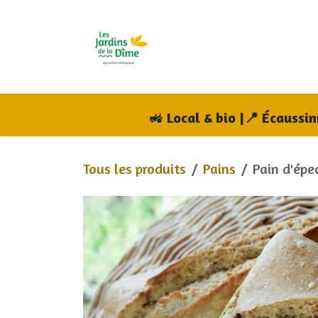
Se rendre au contenu
Accueil
Boutique
A
🚜
Local & bio |📍 Écaussi
Tous les produits
Pains
Pain d'épe