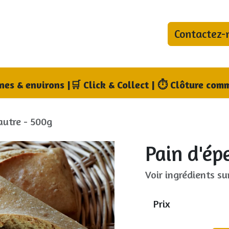
Contactez-
bonnements
Blog
Qui sommes-nous ?
Où no
nnes & environs
|
🛒 Click & Collect | ⏱ Clôture comm
autre - 500g
Pain d'ép
Voir ingrédients su
Prix