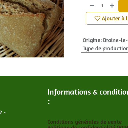
Ajouter à 
Origine
:
Braine-le
Type de productio
Informations & conditio
:
2 -
Conditions générales de vente
Politique de confidentialité (RG