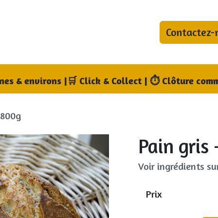
Contactez-
bonnements
Blog
Qui sommes-nous ?
Où no
nnes & environs
|
🛒 Click & Collect | ⏱ Clôture comm
- 800g
Pain gris
Voir ingrédients su
Prix