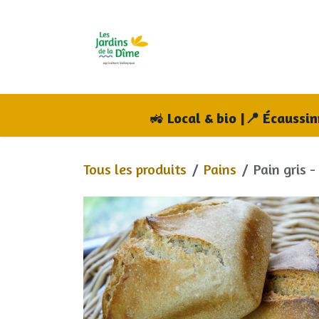
Se rendre au contenu
Accueil
Boutique
A
🚜
Local & bio |📍 Écaussi
Tous les produits
Pains
Pain gris 