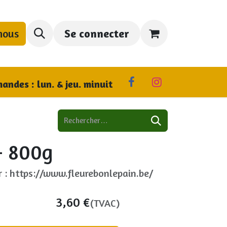
nous
Se connecter
us trouver
andes : lun. & jeu. minuit
 - 800g
r : https://www.fleurebonlepain.be/
3,60
€
(TVAC)