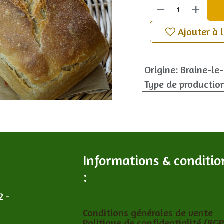
Ajouter à 
Origine
:
Braine-le
Type de productio
Informations & conditio
:
2 -
Conditions générales de vente
Politique de confidentialité (RG