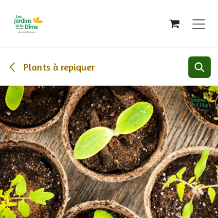
Se rendre au contenu
Plants à repiquer