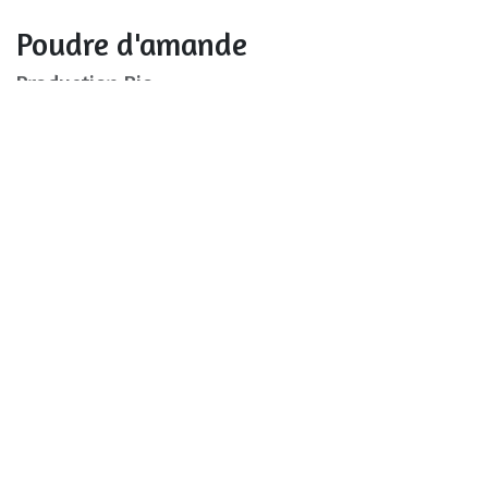
Poudre d'amande
Production Bio
Provenance : Espagne
Paquet de 250g
6,70
€
Prix
(TVAC)
Ajouter au panier
Ajouter à la liste de souhaits
Ajouter pour comparer