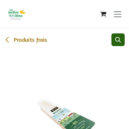
Se rendre au contenu
Produits frais