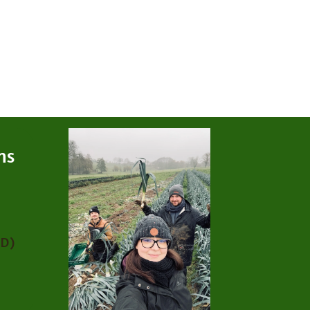
ns
PD)