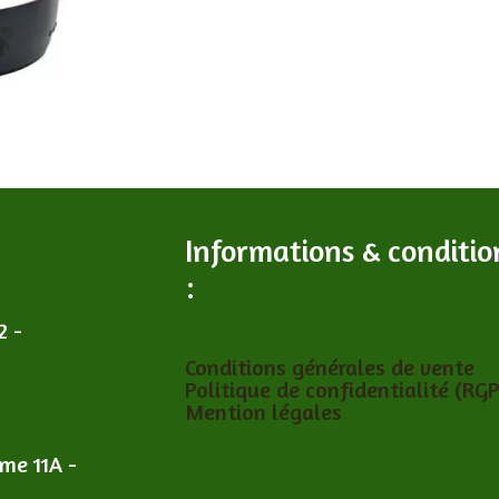
Informations & conditio
:
2 -
Conditions générales de vente
Politique de confidentialité (RG
Mention légales
îme 11A -