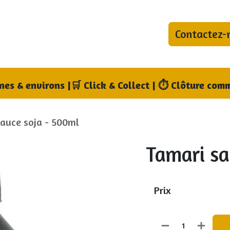
Contactez-
bonnements
Blog
Qui sommes-nous ?
Où no
nnes & environs
|
🛒 Click & Collect | ⏱ Clôture comm
sauce soja - 500ml
Tamari sa
Prix