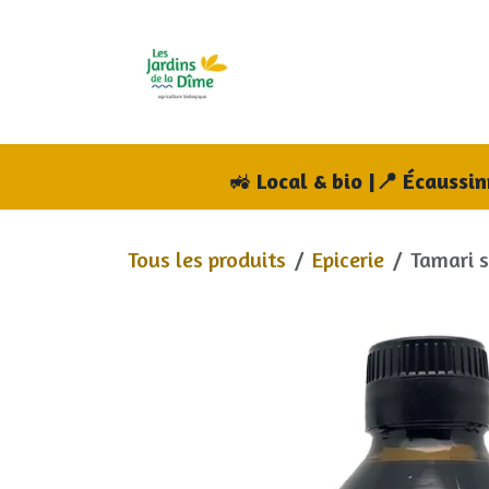
Se rendre au contenu
Accueil
Boutique
A
🚜
Local & bio |📍 Écaussi
Tous les produits
Epicerie
Tamari 