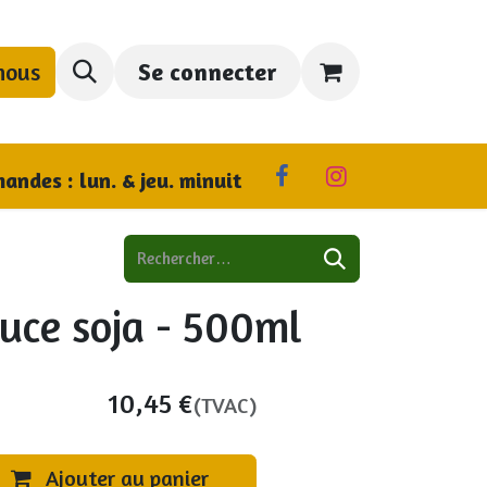
nous
Se connecter
us trouver
andes : lun. & jeu. minuit
uce soja - 500ml
10,45
€
(TVAC)
Ajouter au panier