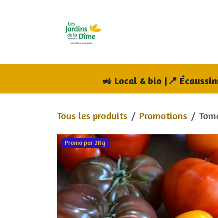
Se rendre au contenu
Accueil
Boutique
A
🚜
Local & bio |📍 Écaussi
Tous les produits
Promotions
Toma
Promo par 2Kg