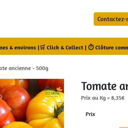
Contactez-
bonnements
Blog
Qui sommes-nous ?
Où no
nnes & environs
|
🛒 Click & Collect | ⏱ Clôture comm
te ancienne - 500g
Tomate a
Prix au Kg = 8,35€
Prix