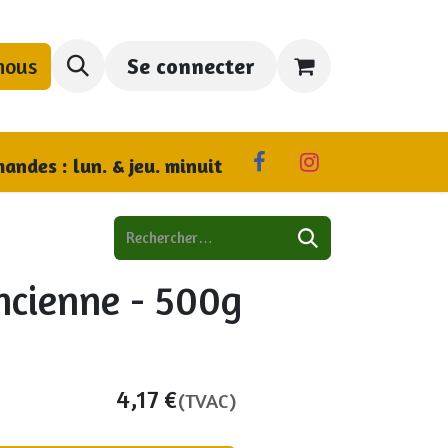
nous
Se connecter
us trouver
andes : lun. & jeu. minuit
ncienne - 500g
4,17
€
(TVAC)