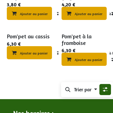
3,80
€
4,20
€
Ajouter au panier
Compare
Ajouter au panier
Ajouter à 
Pom'pet au cassis
Pom'pet à la
framboise
6,30
€
6,30
€
Ajouter au panier
Compare
Ajouter à 
Ajouter au panier
Trier par