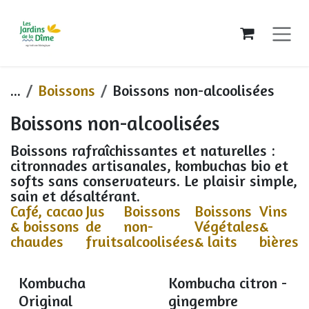
Se rendre au contenu
...
Boissons
Boissons non-alcoolisées
Boissons non-alcoolisées
Boissons rafraîchissantes et naturelles :
citronnades artisanales, kombuchas bio et
softs sans conservateurs. Le plaisir simple,
sain et désaltérant.
Café, cacao
Jus
Boissons
Boissons
Vins
& boissons
de
non-
Végétales
&
chaudes
fruits
alcoolisées
& laits
bières
Kombucha
Kombucha citron -
Original
gingembre