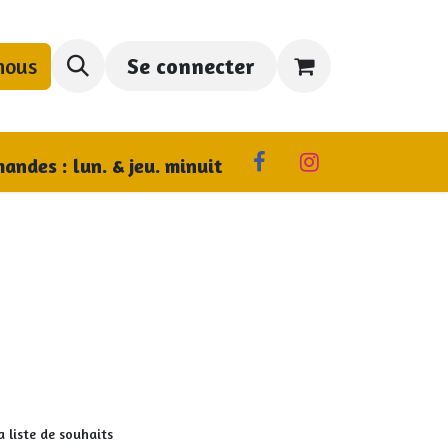
nous
Se connecter
us trouver
andes : lun. & jeu. minuit
a liste de souhaits