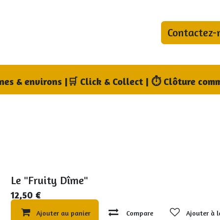
Contactez-
bonnements
Blog
Qui sommes-nous ?
Où no
nnes & environs
|
🛒 Click & Collect | ⏱ Clôture comm
Le "Fruity Dîme"
12,50
€
Ajouter au panier
Compare
Ajouter à l