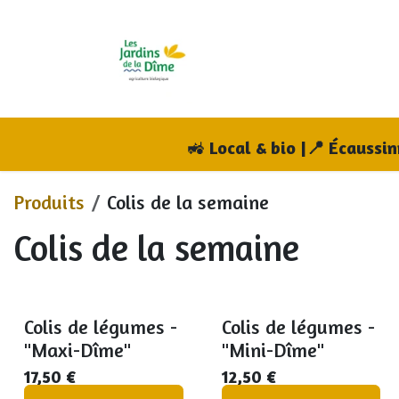
Se rendre au contenu
Accueil
Boutique
A
🚜
Local & bio |📍 Écaussi
Produits
Colis de la semaine
Colis de la semaine
Colis de légumes -
Colis de légumes -
"Maxi-Dîme"
"Mini-Dîme"
17,50
€
12,50
€