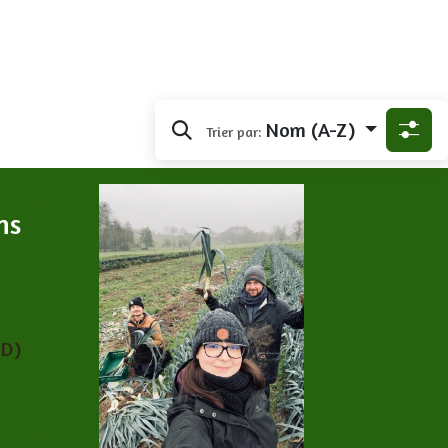
Nom (A-Z)
Trier par:
ns
PD)