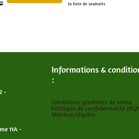
la liste de souhaits
Compare
Ajouter à la liste de souhaits
Informations & conditio
:
2 -
Conditions générales de vente
Politique de confidentialité (RG
Mention légales
îme 11A -