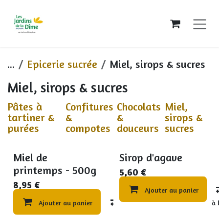
Se rendre au contenu
...
Epicerie sucrée
Miel, sirops & sucres
Miel, sirops & sucres
Pâtes à
Confitures
Chocolats
Miel,
tartiner &
&
&
sirops &
purées
compotes
douceurs
sucres
Miel de
Sirop d'agave
printemps - 500g
5,60
€
8,95
€
Ajouter au panier
Ajouter au panier
Compare
Ajouter à 