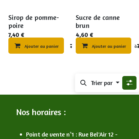
Sirop de pomme-
Sucre de canne
poire
brun
7,40
€
4,60
€
Ajouter au panier
Compare
Ajouter au panier
Ajouter à 
Trier par
Nos horaires :
Point de vente n°1
: R
ue Bel'Air 12 -