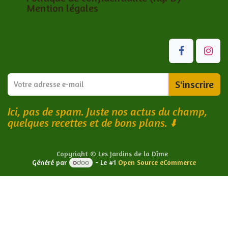
Mention légales
S'inscrire
Ici, pas de spam. Juste nos actus du champ,
quelques recettes et de bons plans.
⬇️
Copyright © Les Jardins de la Dîme
Généré par
- Le #1
Open Source eCommerce