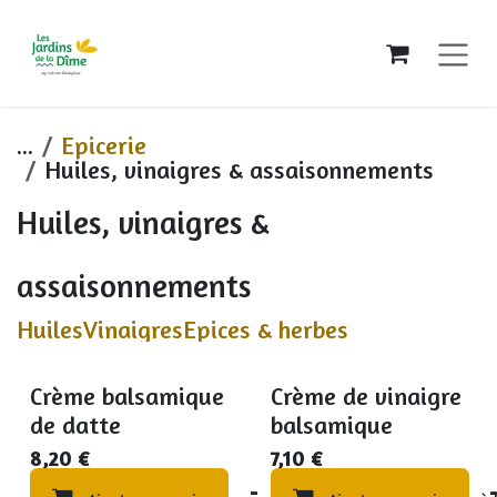
Se rendre au contenu
...
Epicerie
Huiles, vinaigres & assaisonnements
Huiles, vinaigres &
assaisonnements
Huiles
Vinaigres
Epices & herbes
Crème balsamique
Crème de vinaigre
de datte
balsamique
8,20
€
7,10
€