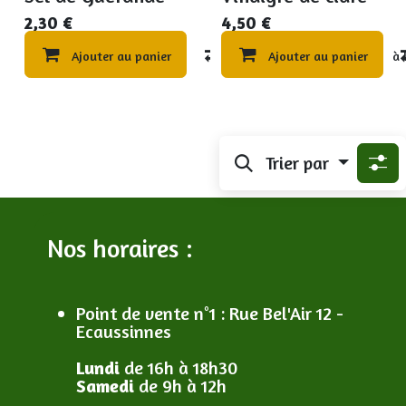
2,30
€
4,50
€
Ajouter au panier
Compare
Ajouter au panier
Ajouter à 
Trier par
Nos horaires :
Point de vente n°1
: R
ue Bel'Air 12 -
Ecaussinnes
Lundi
de 16h à 18h30
Samedi
de 9h à 12h