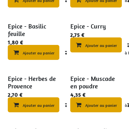
Ajouter au panier
Compare
Ajouter au panier
Ajouter à 
Epice - Basilic
Epice - Curry
feuille
2,75
€
1,80
€
Ajouter au panier
Ajouter au panier
Compare
Ajouter à 
Epice - Herbes de
Epice - Muscade
Provence
en poudre
2,70
€
4,35
€
Ajouter au panier
Compare
Ajouter au panier
Ajouter à 