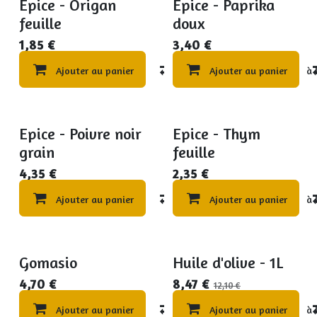
Epice - Origan
Epice - Paprika
feuille
doux
1,85
€
3,40
€
Ajouter au panier
Compare
Ajouter au panier
Ajouter à 
Epice - Poivre noir
Epice - Thym
grain
feuille
4,35
€
2,35
€
Ajouter au panier
Compare
Ajouter au panier
Ajouter à 
Gomasio
Huile d'olive - 1L
Promo DLC dépassée
4,70
€
8,47
€
12,10
€
Ajouter au panier
Compare
Ajouter au panier
Ajouter à 