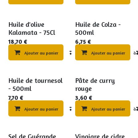
Huile d'olive
Huile de Colza -
Kalamata - 75Cl
500ml
18,70
€
6,75
€
Ajouter au panier
Compare
Ajouter au panier
Ajouter à 
Huile de tournesol
Pâte de curry
- 500ml
rouge
7,70
€
3,60
€
Ajouter au panier
Compare
Ajouter au panier
Ajouter à 
Sel de Guérande
Vinaigre de cidre