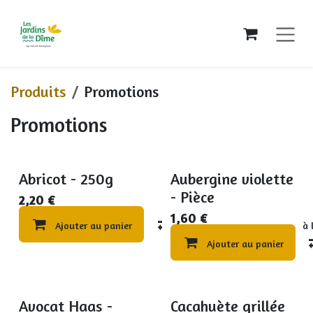
Se rendre au contenu
Produits
Promotions
Promotions
Abricot - 250g
Aubergine violette
Promo
Promo par 2Kg
- Pièce
2,20
€
1,60
€
Ajouter au panier
Compare
Ajouter à 
Ajouter au panier
Avocat Haas -
Cacahuète grillée
Promo
Promo DLC dépassée