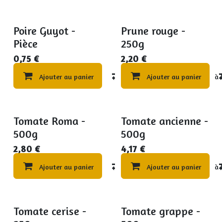
Poire Guyot -
Prune rouge -
Promo
Promo
Pièce
250g
0,75
€
2,20
€
Ajouter au panier
Compare
Ajouter au panier
Ajouter à 
Tomate Roma -
Tomate ancienne -
Promo par 2Kg
Promo par 2Kg
500g
500g
2,80
€
4,17
€
Ajouter au panier
Compare
Ajouter au panier
Ajouter à 
Tomate cerise -
Tomate grappe -
Promo
Promo par 2Kg