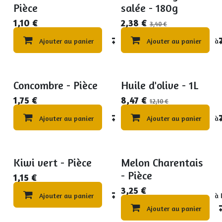
Pièce
salée - 180g
1,10
€
2,38
€
3,40
€
Ajouter au panier
Compare
Ajouter au panier
Ajouter à 
Concombre - Pièce
Huile d'olive - 1L
Promo par 3
Promo DLC dépassée
1,75
€
8,47
€
12,10
€
Ajouter au panier
Compare
Ajouter au panier
Ajouter à 
Kiwi vert - Pièce
Melon Charentais
Promo
Promo
- Pièce
1,15
€
3,25
€
Ajouter au panier
Compare
Ajouter à 
Ajouter au panier