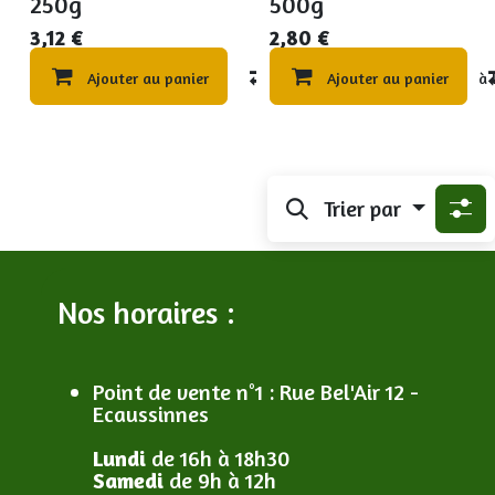
250g
500g
3,12
€
2,80
€
Ajouter au panier
Compare
Ajouter au panier
Ajouter à 
Trier par
Nos horaires :
Point de vente n°1
: R
ue Bel'Air 12 -
Ecaussinnes
Lundi
de 16h à 18h30
Samedi
de 9h à 12h