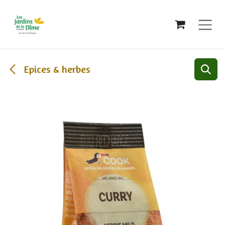
Se rendre au contenu
Epices & herbes