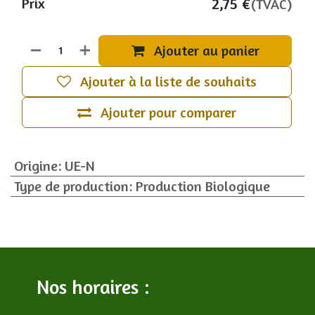
2,75
€
Prix
(TVAC)
Ajouter au panier
Ajouter à la liste de souhaits
Ajouter pour comparer
Origine
:
UE-N
Type de production
:
Production Biologique
Nos horaires :