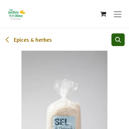
Se rendre au contenu
Epices & herbes